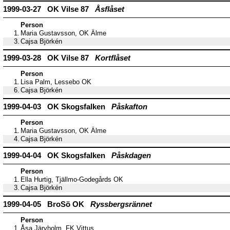
1999-03-27 OK Vilse 87
Åsflåset
Person
1.
Maria Gustavsson, OK Älme
3.
Cajsa Björkén
1999-03-28 OK Vilse 87
Kortflåset
Person
1.
Lisa Palm, Lessebo OK
6.
Cajsa Björkén
1999-04-03 OK Skogsfalken
Påskafton
Person
1.
Maria Gustavsson, OK Älme
4.
Cajsa Björkén
1999-04-04 OK Skogsfalken
Påskdagen
Person
1.
Ella Hurtig, Tjällmo-Godegårds OK
3.
Cajsa Björkén
1999-04-05 BroSö OK
Ryssbergsrännet
Person
1.
Åsa Järvholm, FK Vittus