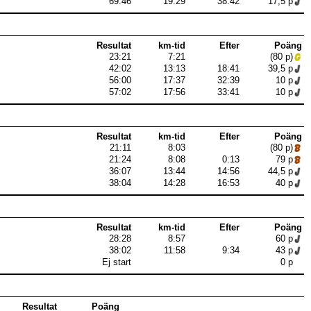
69:46
19:29
38:42
17,5 p
Resultat
km-tid
Efter
Poäng
23:21
7:21
(80 p)
42:02
13:13
18:41
39,5 p
56:00
17:37
32:39
10 p
57:02
17:56
33:41
10 p
Resultat
km-tid
Efter
Poäng
21:11
8:03
(80 p)
21:24
8:08
0:13
79 p
36:07
13:44
14:56
44,5 p
38:04
14:28
16:53
40 p
Resultat
km-tid
Efter
Poäng
28:28
8:57
60 p
38:02
11:58
9:34
43 p
Ej start
0 p
Resultat
Poäng