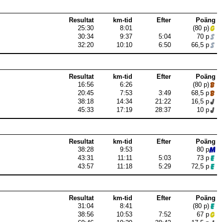
Resultat
km-tid
Efter
Poäng
25:30
8:01
(80 p)
30:34
9:37
5:04
70 p
32:20
10:10
6:50
66,5 p
Resultat
km-tid
Efter
Poäng
16:56
6:26
(80 p)
20:45
7:53
3:49
68,5 p
38:18
14:34
21:22
16,5 p
45:33
17:19
28:37
10 p
Resultat
km-tid
Efter
Poäng
38:28
9:53
80 p
43:31
11:11
5:03
73 p
43:57
11:18
5:29
72,5 p
Resultat
km-tid
Efter
Poäng
31:04
8:41
(80 p)
38:56
10:53
7:52
67 p