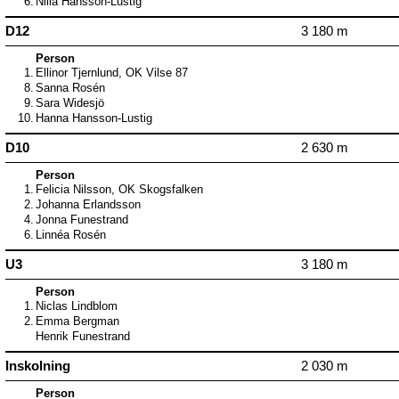
6.
Nilla Hansson-Lustig
D12
3 180 m
Person
1.
Ellinor Tjernlund, OK Vilse 87
8.
Sanna Rosén
9.
Sara Widesjö
10.
Hanna Hansson-Lustig
D10
2 630 m
Person
1.
Felicia Nilsson, OK Skogsfalken
2.
Johanna Erlandsson
4.
Jonna Funestrand
6.
Linnéa Rosén
U3
3 180 m
Person
1.
Niclas Lindblom
2.
Emma Bergman
Henrik Funestrand
Inskolning
2 030 m
Person