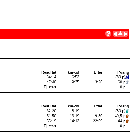
Resultat
km-tid
Efter
Poäng
34:14
6:53
(80 p)
47:40
9:35
13:26
60 p
Ej start
0 p
Resultat
km-tid
Efter
Poäng
32:20
8:19
(80 p)
51:50
13:19
19:30
49,5 p
55:19
14:13
22:59
44 p
Ej start
0 p