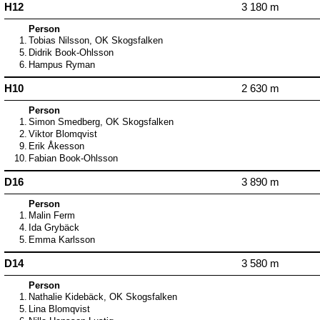
H12
3 180 m
Person
1.
Tobias Nilsson, OK Skogsfalken
5.
Didrik Book-Ohlsson
6.
Hampus Ryman
H10
2 630 m
Person
1.
Simon Smedberg, OK Skogsfalken
2.
Viktor Blomqvist
9.
Erik Åkesson
10.
Fabian Book-Ohlsson
D16
3 890 m
Person
1.
Malin Ferm
4.
Ida Grybäck
5.
Emma Karlsson
D14
3 580 m
Person
1.
Nathalie Kidebäck, OK Skogsfalken
5.
Lina Blomqvist