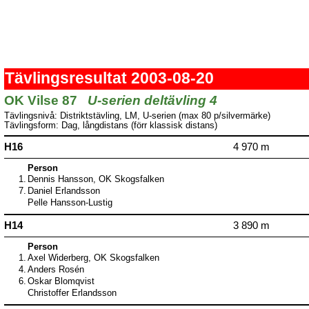
Tävlingsresultat 2003-08-20
OK Vilse 87
U-serien deltävling 4
Tävlingsnivå: Distriktstävling, LM, U-serien (max 80 p/silvermärke)
Tävlingsform: Dag, långdistans (förr klassisk distans)
H16
4 970 m
Person
1.
Dennis Hansson, OK Skogsfalken
7.
Daniel Erlandsson
Pelle Hansson-Lustig
H14
3 890 m
Person
1.
Axel Widerberg, OK Skogsfalken
4.
Anders Rosén
6.
Oskar Blomqvist
Christoffer Erlandsson