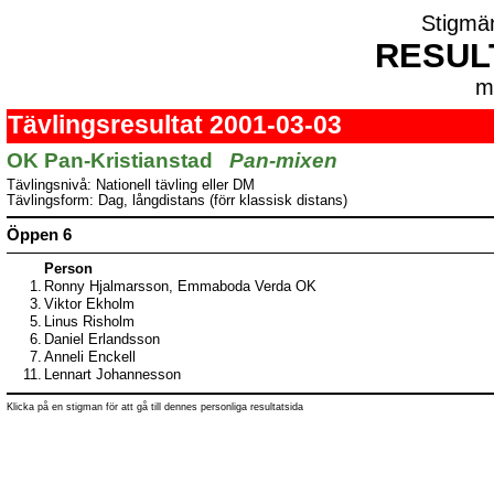
Stigmä
RESUL
m
Tävlingsresultat 2001-03-03
OK Pan-Kristianstad
Pan-mixen
Tävlingsnivå: Nationell tävling eller DM
Tävlingsform: Dag, långdistans (förr klassisk distans)
Öppen 6
Person
1.
Ronny Hjalmarsson, Emmaboda Verda OK
3.
Viktor Ekholm
5.
Linus Risholm
6.
Daniel Erlandsson
7.
Anneli Enckell
11.
Lennart Johannesson
Klicka på en stigman för att gå till dennes personliga resultatsida