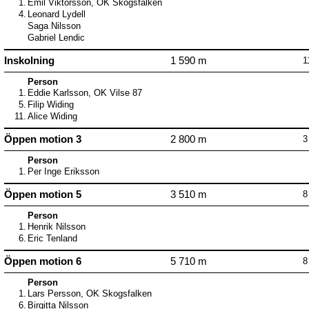
1.
Emil Viktorsson, OK Skogsfalken
4.
Leonard Lydell
Saga Nilsson
Gabriel Lendic
Inskolning
1 590 m
1
Person
1.
Eddie Karlsson, OK Vilse 87
5.
Filip Widing
11.
Alice Widing
Öppen motion 3
2 800 m
3
Person
1.
Per Inge Eriksson
Öppen motion 5
3 510 m
8
Person
1.
Henrik Nilsson
6.
Eric Tenland
Öppen motion 6
5 710 m
8
Person
1.
Lars Persson, OK Skogsfalken
6.
Birgitta Nilsson