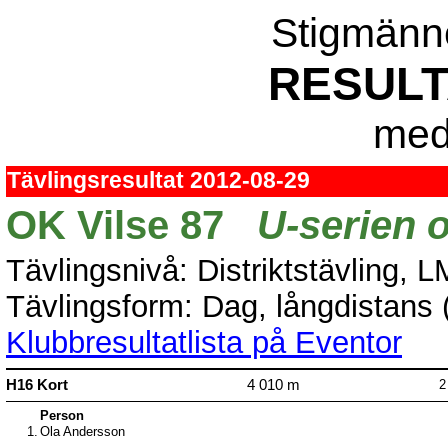
Stigmänn
RESULT
med 
Tävlingsresultat 2012-08-29
OK Vilse 87
U-serien 
Tävlingsnivå: Distriktstävling, 
Tävlingsform: Dag, långdistans (
Klubbresultatlista på Eventor
H16 Kort
4 010 m
2
Person
1.
Ola Andersson