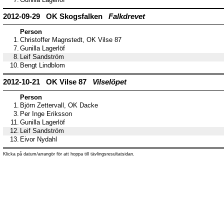
7.
Gunilla Lagerlöf
2012-09-29 OK Skogsfalken
Falkdrevet
Person
1.
Christoffer Magnstedt, OK Vilse 87
7.
Gunilla Lagerlöf
8.
Leif Sandström
10.
Bengt Lindblom
2012-10-21 OK Vilse 87
Vilselöpet
Person
1.
Björn Zettervall, OK Dacke
3.
Per Inge Eriksson
11.
Gunilla Lagerlöf
12.
Leif Sandström
13.
Eivor Nydahl
Klicka på datum/arrangör för att hoppa till tävlingsresultatsidan.