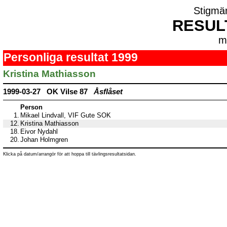
Stigmä
RESUL
m
Personliga resultat 1999
Kristina Mathiasson
1999-03-27 OK Vilse 87
Åsflåset
Person
1.
Mikael Lindvall, VIF Gute SOK
12.
Kristina Mathiasson
18.
Eivor Nydahl
20.
Johan Holmgren
Klicka på datum/arrangör för att hoppa till tävlingsresultatsidan.