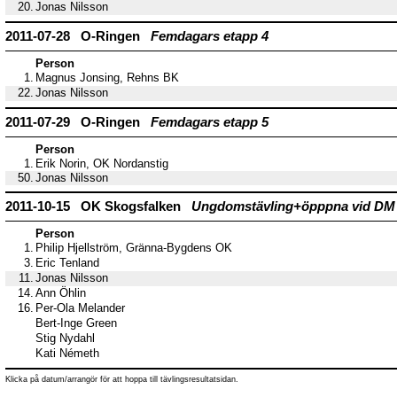
20.
Jonas Nilsson
2011-07-28 O-Ringen
Femdagars etapp 4
Person
1.
Magnus Jonsing, Rehns BK
22.
Jonas Nilsson
2011-07-29 O-Ringen
Femdagars etapp 5
Person
1.
Erik Norin, OK Nordanstig
50.
Jonas Nilsson
2011-10-15 OK Skogsfalken
Ungdomstävling+öpppna vid DM 
Person
1.
Philip Hjellström, Gränna-Bygdens OK
3.
Eric Tenland
11.
Jonas Nilsson
14.
Ann Öhlin
16.
Per-Ola Melander
Bert-Inge Green
Stig Nydahl
Kati Németh
Klicka på datum/arrangör för att hoppa till tävlingsresultatsidan.