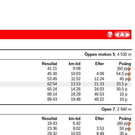
Öppen motion 5
, 4 530 m
Resultat
km-tid
Efter
Poäng
41:21
9:08
(60 p)
45:30
10:03
4:09
54,5 p
53:45
11:52
12:24
45 p
62:54
13:53
21:33
33,5 p
65:24
14:26
24:03
30,5 p
88:14
19:29
46:53
10 p
89:43
19:48
48:22
10 p
Open 7
, 2 940 m
Resultat
km-tid
Efter
Poäng
19:43
6:42
(60 p)
23:36
8:02
3:53
50 p
29:32
10:03
9:49
35 p