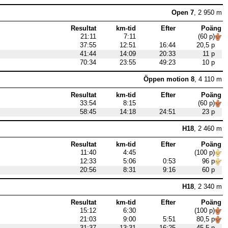
Open 7
, 2 950 m
Resultat
km-tid
Efter
Poäng
21:11
7:11
(60 p)
37:55
12:51
16:44
20,5 p
41:44
14:09
20:33
11 p
70:34
23:55
49:23
10 p
Öppen motion 8
, 4 110 m
Resultat
km-tid
Efter
Poäng
33:54
8:15
(60 p)
58:45
14:18
24:51
23 p
H18
, 2 460 m
Resultat
km-tid
Efter
Poäng
11:40
4:45
(100 p)
12:33
5:06
0:53
96 p
20:56
8:31
9:16
60 p
H18
, 2 340 m
Resultat
km-tid
Efter
Poäng
15:12
6:30
(100 p)
21:03
9:00
5:51
80,5 p