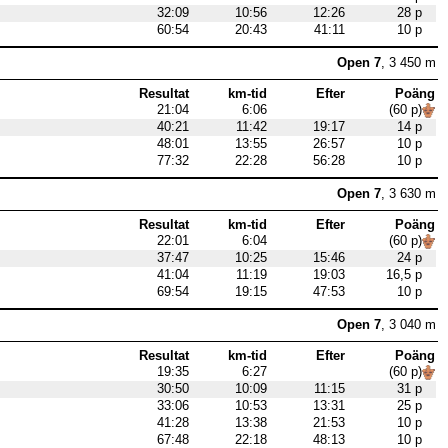
32:09
10:56
12:26
28 p
60:54
20:43
41:11
10 p
Open 7
, 3 450 m
Resultat
km-tid
Efter
Poäng
21:04
6:06
(60 p)
40:21
11:42
19:17
14 p
48:01
13:55
26:57
10 p
77:32
22:28
56:28
10 p
Open 7
, 3 630 m
Resultat
km-tid
Efter
Poäng
22:01
6:04
(60 p)
37:47
10:25
15:46
24 p
41:04
11:19
19:03
16,5 p
69:54
19:15
47:53
10 p
Open 7
, 3 040 m
Resultat
km-tid
Efter
Poäng
19:35
6:27
(60 p)
30:50
10:09
11:15
31 p
33:06
10:53
13:31
25 p
41:28
13:38
21:53
10 p
67:48
22:18
48:13
10 p