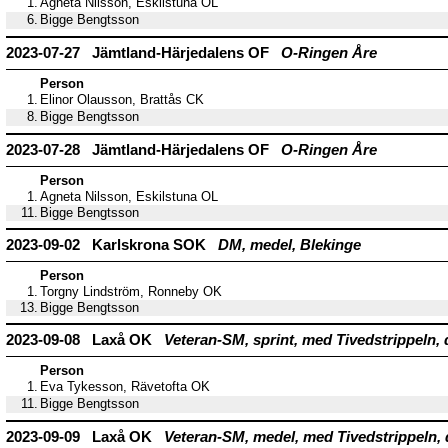
1.
Agneta Nilsson, Eskilstuna OL
6.
Bigge Bengtsson
2023-07-27 Jämtland-Härjedalens OF
O-Ringen Åre
Person
1.
Elinor Olausson, Brattås CK
8.
Bigge Bengtsson
2023-07-28 Jämtland-Härjedalens OF
O-Ringen Åre
Person
1.
Agneta Nilsson, Eskilstuna OL
11.
Bigge Bengtsson
2023-09-02 Karlskrona SOK
DM, medel, Blekinge
Person
1.
Torgny Lindström, Ronneby OK
13.
Bigge Bengtsson
2023-09-08 Laxå OK
Veteran-SM, sprint, med Tivedstrippeln, 
Person
1.
Eva Tykesson, Rävetofta OK
11.
Bigge Bengtsson
2023-09-09 Laxå OK
Veteran-SM, medel, med Tivedstrippeln, 