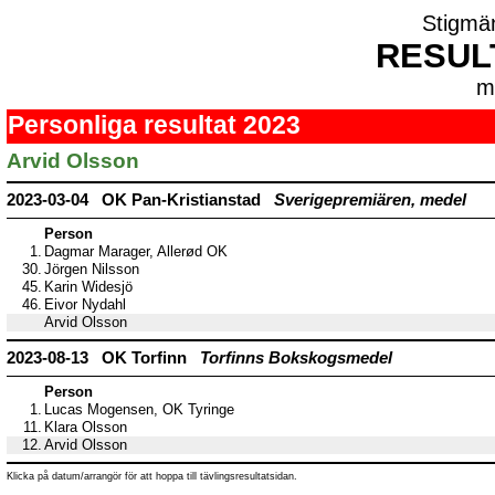
Stigmä
RESUL
m
Personliga resultat 2023
Arvid Olsson
2023-03-04 OK Pan-Kristianstad
Sverigepremiären, medel
Person
1.
Dagmar Marager, Allerød OK
30.
Jörgen Nilsson
45.
Karin Widesjö
46.
Eivor Nydahl
Arvid Olsson
2023-08-13 OK Torfinn
Torfinns Bokskogsmedel
Person
1.
Lucas Mogensen, OK Tyringe
11.
Klara Olsson
12.
Arvid Olsson
Klicka på datum/arrangör för att hoppa till tävlingsresultatsidan.