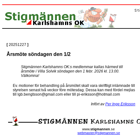
[
20251227
]
Årsmöte söndagen den 1/2
Stigmännen Karlshamns OK:s medlemmar kallas härmed till
årsmöte i Villa Solvik söndagen den 1 febr. 2026 kl. 13.00.
Välkomna!
Ev. motioner för behandling på årsmötet skall vara skriftligt inlämnade till
styrelsen senast två veckor före mötesdag. Dessa kan med fördel mejlas
till lgb.bengtsson@gmail.com eller till pi-eriksson@hotmail.com
Infört av
Per Inge Eriksson
www.
stigmannen
.se
webmaster@stigmannen.se