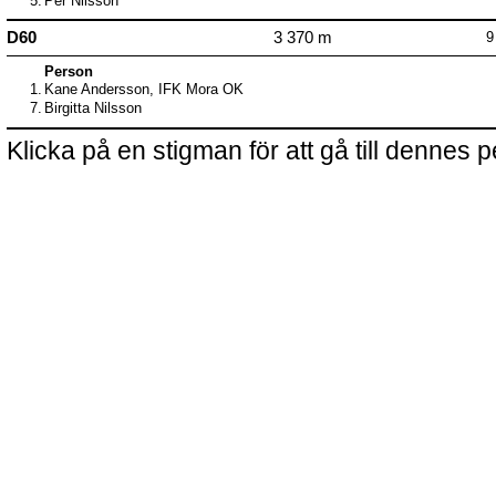
5.
Per Nilsson
D60
3 370 m
9
Person
1.
Kane Andersson, IFK Mora OK
7.
Birgitta Nilsson
Klicka på en stigman för att gå till dennes p