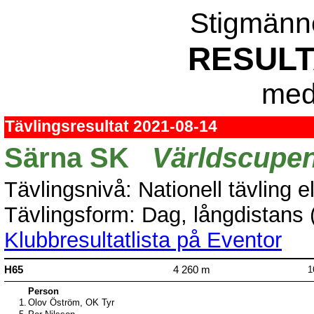
Stigmänn
RESULT
med 
Tävlingsresultat 2021-08-14
Särna SK
Världscupen,
Tävlingsnivå: Nationell tävling e
Tävlingsform: Dag, långdistans (
Klubbresultatlista på Eventor
H65
4 260 m
1
Person
1.
Olov Öström, OK Tyr