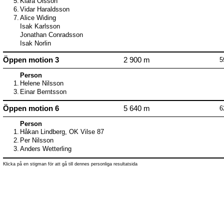
5.
Klara Olsson
6.
Vidar Haraldsson
7.
Alice Widing
Isak Karlsson
Jonathan Conradsson
Isak Norlin
Öppen motion 3
2 900 m
5
Person
1.
Helene Nilsson
3.
Einar Berntsson
Öppen motion 6
5 640 m
6
Person
1.
Håkan Lindberg, OK Vilse 87
2.
Per Nilsson
3.
Anders Wetterling
Klicka på en stigman för att gå till dennes personliga resultatsida