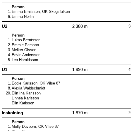
Person
1.
Emma Emilsson, OK Skogsfalken
6.
Emma Norlin
U2
2 380 m
5
Person
1.
Lukas Berntsson
2.
Emmie Persson
3.
Melker Olsson
4.
Edvin Andersson
5.
Leo Haraldsson
U1
1 990 m
4
Person
1.
Eddie Karlsson, OK Vilse 87
8.
Alexia Waldschmidt
20.
Elin Ina Karlsson
Linnéa Karlsson
Elin Karlsson
Inskolning
1 870 m
2
Person
1.
Molly Duvborn, OK Vilse 87