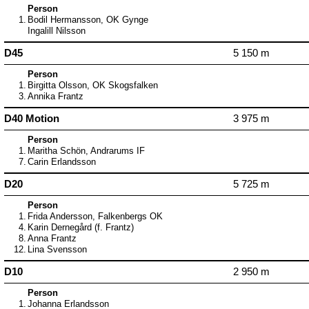
Person
1.
Bodil Hermansson, OK Gynge
Ingalill Nilsson
D45
5 150 m
Person
1.
Birgitta Olsson, OK Skogsfalken
3.
Annika Frantz
D40 Motion
3 975 m
Person
1.
Maritha Schön, Andrarums IF
7.
Carin Erlandsson
D20
5 725 m
Person
1.
Frida Andersson, Falkenbergs OK
4.
Karin Dernegård (f. Frantz)
8.
Anna Frantz
12.
Lina Svensson
D10
2 950 m
Person
1.
Johanna Erlandsson