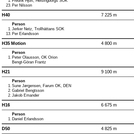
1.
Fredrik Hjort, Helsingborgs SOK
23.
Per Nilsson
H40
7 225 m
Person
1.
Jerker Netz, Trollhättans SOK
13.
Per Erlandsson
H35 Motion
4 800 m
Person
1.
Peter Olausson, OK Orion
Bengt-Göran Frantz
H21
9 100 m
Person
1.
Sune Jørgensen, Farum OK, DEN
2.
Gabriel Bengtsson
2.
Jakob Emander
H16
6 675 m
Person
1.
Daniel Erlandsson
D50
4 825 m