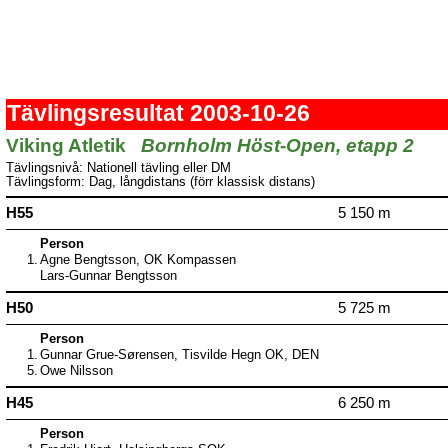
Tävlingsresultat 2003-10-26
Viking Atletik
Bornholm Höst-Open, etapp 2
Tävlingsnivå: Nationell tävling eller DM
Tävlingsform: Dag, långdistans (förr klassisk distans)
H55
5 150 m
Person
1.
Agne Bengtsson, OK Kompassen
Lars-Gunnar Bengtsson
H50
5 725 m
Person
1.
Gunnar Grue-Sørensen, Tisvilde Hegn OK, DEN
5.
Owe Nilsson
H45
6 250 m
Person