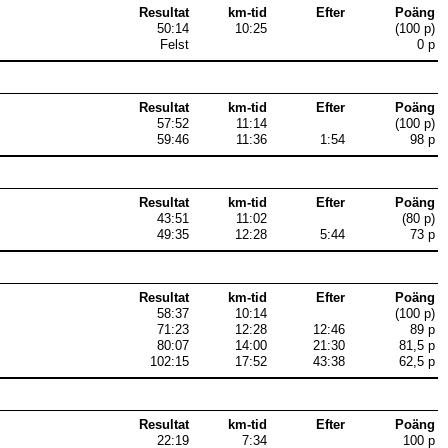
Resultat
km-tid
Efter
Poäng
50:14
10:25
(100 p)
Felst
0 p
Resultat
km-tid
Efter
Poäng
57:52
11:14
(100 p)
59:46
11:36
1:54
98 p
Resultat
km-tid
Efter
Poäng
43:51
11:02
(80 p)
49:35
12:28
5:44
73 p
Resultat
km-tid
Efter
Poäng
58:37
10:14
(100 p)
71:23
12:28
12:46
89 p
80:07
14:00
21:30
81,5 p
102:15
17:52
43:38
62,5 p
Resultat
km-tid
Efter
Poäng
22:19
7:34
100 p