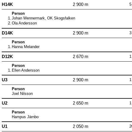
H14K
2 900 m
5
Person
1.
Johan Wennermark, OK Skogsfalken
2.
Ola Andersson
D14K
2 900 m
3
Person
1.
Hanna Melander
D12K
2 670 m
1
Person
1.
Ellen Andersson
U3
2 900 m
1
Person
Joel Nilsson
U2
2 650 m
1
Person
Hampus Järnbo
U1
2 050 m
2