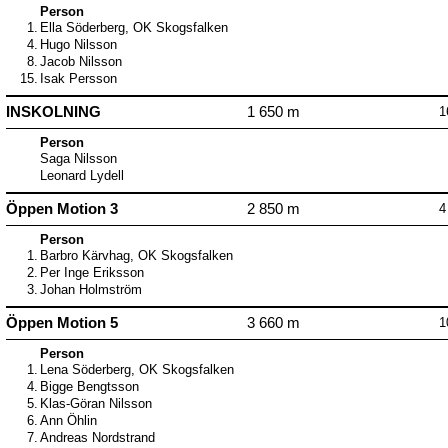
Person
1.
Ella Söderberg, OK Skogsfalken
4.
Hugo Nilsson
8.
Jacob Nilsson
15.
Isak Persson
INSKOLNING
1 650 m
1
Person
Saga Nilsson
Leonard Lydell
Öppen Motion 3
2 850 m
4
Person
1.
Barbro Kärvhag, OK Skogsfalken
2.
Per Inge Eriksson
3.
Johan Holmström
Öppen Motion 5
3 660 m
1
Person
1.
Lena Söderberg, OK Skogsfalken
4.
Bigge Bengtsson
5.
Klas-Göran Nilsson
6.
Ann Öhlin
7.
Andreas Nordstrand