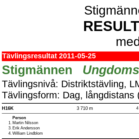
Stigmänn
RESULT
med 
Tävlingsresultat 2011-05-25
Stigmännen
Ungdomsse
Tävlingsnivå: Distriktstävling, 
Tävlingsform: Dag, långdistans (
H16K
3 710 m
4
Person
1.
Martin Nilsson
3.
Erik Andersson
4.
William Lindblom