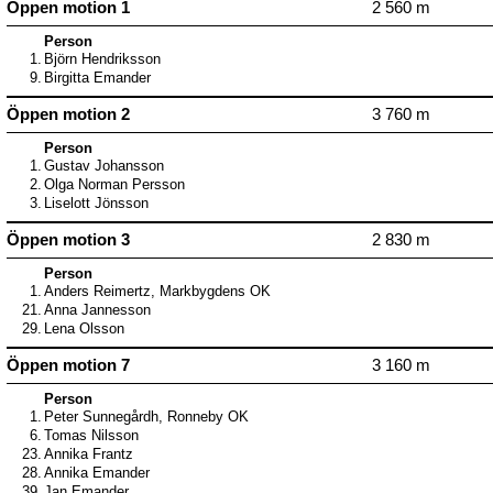
Öppen motion 1
2 560 m
Person
1.
Björn Hendriksson
9.
Birgitta Emander
Öppen motion 2
3 760 m
Person
1.
Gustav Johansson
2.
Olga Norman Persson
3.
Liselott Jönsson
Öppen motion 3
2 830 m
Person
1.
Anders Reimertz, Markbygdens OK
21.
Anna Jannesson
29.
Lena Olsson
Öppen motion 7
3 160 m
Person
1.
Peter Sunnegårdh, Ronneby OK
6.
Tomas Nilsson
23.
Annika Frantz
28.
Annika Emander
39.
Jan Emander