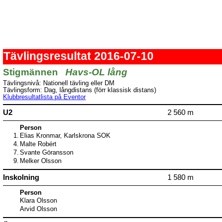
Tävlingsresultat 2016-07-10
Stigmännen
Havs-OL lång
Tävlingsnivå: Nationell tävling eller DM
Tävlingsform: Dag, långdistans (förr klassisk distans)
Klubbresultatlista på Eventor
U2
2 560 m
Person
1.
Elias Kronmar, Karlskrona SOK
4.
Malte Robért
7.
Svante Göransson
9.
Melker Olsson
Inskolning
1 580 m
Person
Klara Olsson
Arvid Olsson