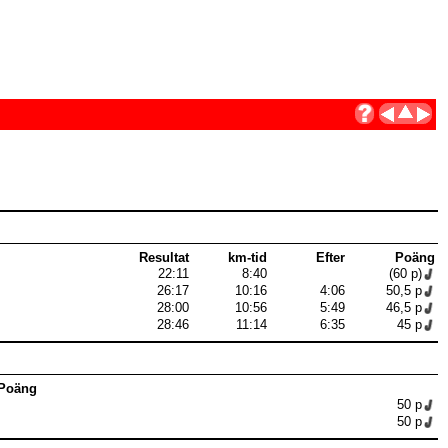
Resultat
km-tid
Efter
Poäng
22:11
8:40
(60 p)
26:17
10:16
4:06
50,5 p
28:00
10:56
5:49
46,5 p
28:46
11:14
6:35
45 p
Poäng
50 p
50 p