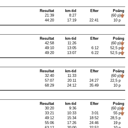
Resultat
km-tid
Efter
Poäng
21:39
8:27
(60 p)
44:20
17:19
22:41
10 p
Resultat
km-tid
Efter
Poäng
42:58
11:26
(60 p)
49:10
13:05
6:12
52,5 p
49:20
13:07
6:22
52,5 p
Resultat
km-tid
Efter
Poäng
32:40
11:33
(60 p)
57:07
20:11
24:27
22,5 p
68:29
24:12
35:49
10 p
Resultat
km-tid
Efter
Poäng
30:20
9:36
(60 p)
33:21
10:33
3:01
55 p
49:12
15:34
18:52
28,5 p
55:06
17:26
24:46
19 p
63:12
20:00
32:52
10 p