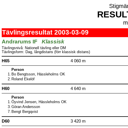
Stigmä
RESUL
m
Tävlingsresultat 2003-03-09
Andrarums IF
Klassisk
Tävlingsnivå: Nationell tävling eller DM
Tävlingsform: Dag, långdistans (förr klassisk distans)
H65
4 060 m
Person
1.
Bo Bengtsson, Hässleholms OK
2.
Roland Ekelöf
H60
4 640 m
Person
1.
Öyvind Jensen, Hässleholms OK
3.
Göran Andersson
7.
Bengt Bergqvist
D60
3 420 m