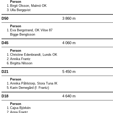
Person
1.
Birgit Olsson, Malmö OK
3.
Ulla Bergqvist
D50
3 860 m
Person
1.
Eva Bergstrand, OK Vilse 87
Bigge Bengtsson
D45
4 060 m
Person
1.
Christine Edenbrandt, Lunds OK
2.
Annika Frantz
6.
Birgitta Nilsson
D21
5 450 m
Person
1.
Annika Påhlstorp, Stora Tuna IK
5.
Karin Dernegård (f. Frantz)
D18
4 640 m
Person
1.
Cajsa Björkén
2.
Anna Frantz