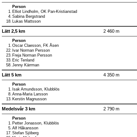
Person
1.
Elliot Lindholm, OK Pan-Kristianstad
4.
Sabina Bergstrand
18.
Lukas Mattsson
Lätt 2,5 km
2 460 m
Person
1.
Oscar Claesson, FK Åsen
22.
Ivar Norman Persson
23.
Freja Norman Persson
33.
Eric Tenland
58.
Jenny Kärrman
Lätt 5 km
4 350 m
Person
1.
Isak Amundsson, Klubblös
8.
Anna-Maria Larsson
13.
Kerstin Magnusson
Medelsvår 3 km
2 790 m
Person
1.
Petter Jonasson, Klubblös
5.
Alf Håkansson
17.
Stefan Sjöberg