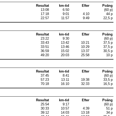
Resultat
km-tid
Efter
Poäng
13:08
6:50
(60 p)
17:18
9:01
4:10
44 p
22:57
11:57
9:49
22,5 p
Resultat
km-tid
Efter
Poäng
23:22
9:30
(60 p)
33:43
13:42
10:21
37,5 p
33:51
13:46
10:29
37,5 p
36:59
15:02
13:37
30,5 p
49:20
20:03
25:58
10 p
Resultat
km-tid
Efter
Poäng
37:45
8:41
(60 p)
57:23
13:11
19:38
33,5 p
70:18
16:10
32:33
16,5 p
Resultat
km-tid
Efter
Poäng
25:54
9:17
(60 p)
30:33
10:57
4:39
51 p
39:12
14:03
13:18
34 p