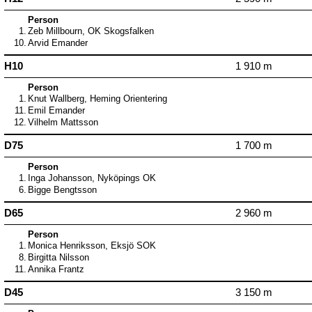
Person
1.
Zeb Millbourn, OK Skogsfalken
10.
Arvid Emander
H10
1 910 m
Person
1.
Knut Wallberg, Heming Orientering
11.
Emil Emander
12.
Vilhelm Mattsson
D75
1 700 m
Person
1.
Inga Johansson, Nyköpings OK
6.
Bigge Bengtsson
D65
2 960 m
Person
1.
Monica Henriksson, Eksjö SOK
8.
Birgitta Nilsson
11.
Annika Frantz
D45
3 150 m