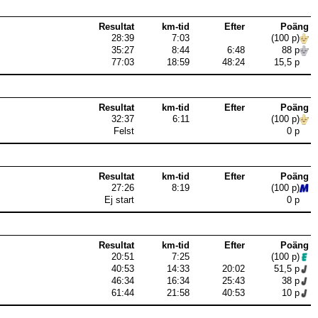
Resultat
km-tid
Efter
Poäng
28:39
7:03
(100 p)
35:27
8:44
6:48
88 p
77:03
18:59
48:24
15,5 p
Resultat
km-tid
Efter
Poäng
32:37
6:11
(100 p)
Felst
0 p
Resultat
km-tid
Efter
Poäng
27:26
8:19
(100 p)
Ej start
0 p
Resultat
km-tid
Efter
Poäng
20:51
7:25
(100 p)
40:53
14:33
20:02
51,5 p
46:34
16:34
25:43
38 p
61:44
21:58
40:53
10 p