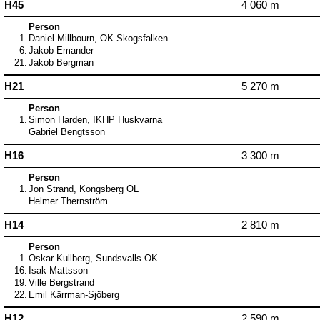
H45
4 060 m
Person
1.
Daniel Millbourn, OK Skogsfalken
6.
Jakob Emander
21.
Jakob Bergman
H21
5 270 m
Person
1.
Simon Harden, IKHP Huskvarna
Gabriel Bengtsson
H16
3 300 m
Person
1.
Jon Strand, Kongsberg OL
Helmer Thernström
H14
2 810 m
Person
1.
Oskar Kullberg, Sundsvalls OK
16.
Isak Mattsson
19.
Ville Bergstrand
22.
Emil Kärrman-Sjöberg
H12
2 590 m