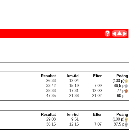
Resultat
km-tid
Efter
Poäng
26:33
12:04
(100 p)
33:42
15:19
7:09
86,5 p
38:33
17:31
12:00
77 p
47:35
21:38
21:02
60 p
Resultat
km-tid
Efter
Poäng
29:08
9:51
(100 p)
36:15
12:15
7:07
87,5 p