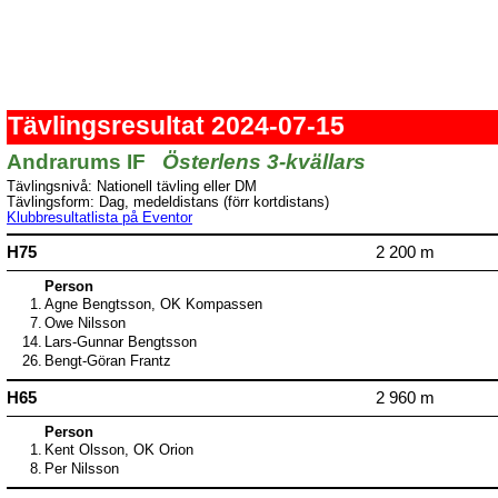
Tävlingsresultat 2024-07-15
Andrarums IF
Österlens 3-kvällars
Tävlingsnivå: Nationell tävling eller DM
Tävlingsform: Dag, medeldistans (förr kortdistans)
Klubbresultatlista på Eventor
H75
2 200 m
Person
1.
Agne Bengtsson, OK Kompassen
7.
Owe Nilsson
14.
Lars-Gunnar Bengtsson
26.
Bengt-Göran Frantz
H65
2 960 m
Person
1.
Kent Olsson, OK Orion
8.
Per Nilsson