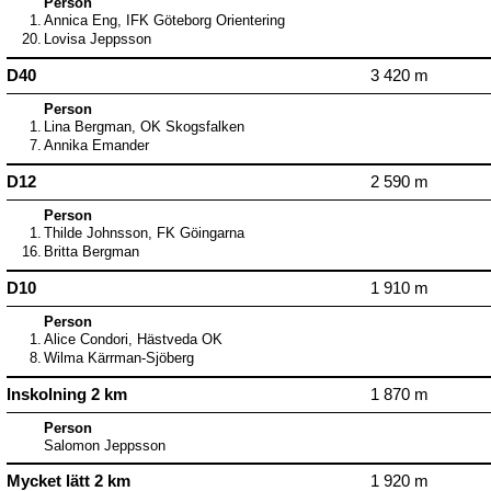
Person
1.
Annica Eng, IFK Göteborg Orientering
20.
Lovisa Jeppsson
D40
3 420 m
Person
1.
Lina Bergman, OK Skogsfalken
7.
Annika Emander
D12
2 590 m
Person
1.
Thilde Johnsson, FK Göingarna
16.
Britta Bergman
D10
1 910 m
Person
1.
Alice Condori, Hästveda OK
8.
Wilma Kärrman-Sjöberg
Inskolning 2 km
1 870 m
Person
Salomon Jeppsson
Mycket lätt 2 km
1 920 m