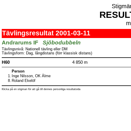
Stigmä
RESUL
m
Tävlingsresultat 2001-03-11
Andrarums IF
Sjöbodubbeln
Tävlingsnivå: Nationell tävling eller DM
Tävlingsform: Dag, långdistans (förr klassisk distans)
H60
4 850 m
Person
1.
Inge Nilsson, OK Älme
8.
Roland Ekelöf
Klicka på en stigman för att gå till dennes personliga resultatsida