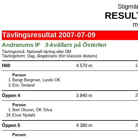
Stigmä
RESUL
m
Tävlingsresultat 2007-07-09
Andrarums IF
3-kvällars på Österlen
Tävlingsnivå: Nationell tävling eller DM
Tävlingsform: Dag, långdistans (förr klassisk distans)
H60
4 570 m
1
Person
1.
Bengt Bergman, Lunds OK
3.
Eric Tenland
Öppen 4
3 840 m
2
Person
1.
Bert Olsson, OK Silva
24.
Eivor Nydahl
Öppen 5
4 380 m
2
Person