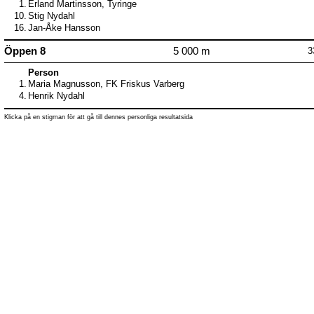
1.
Erland Martinsson, Tyringe
10.
Stig Nydahl
16.
Jan-Åke Hansson
Öppen 8
5 000 m
3
Person
1.
Maria Magnusson, FK Friskus Varberg
4.
Henrik Nydahl
Klicka på en stigman för att gå till dennes personliga resultatsida