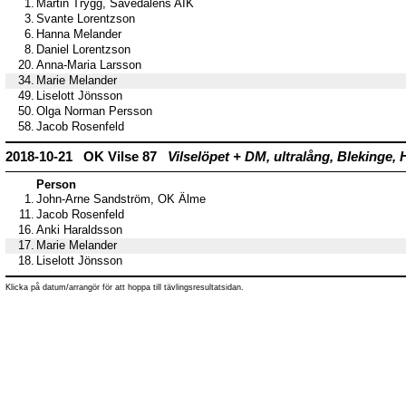
1.
Martin Trygg, Sävedalens AIK
3.
Svante Lorentzson
6.
Hanna Melander
8.
Daniel Lorentzson
20.
Anna-Maria Larsson
34.
Marie Melander
49.
Liselott Jönsson
50.
Olga Norman Persson
58.
Jacob Rosenfeld
2018-10-21 OK Vilse 87
Vilselöpet + DM, ultralång, Blekinge
Person
1.
John-Arne Sandström, OK Älme
11.
Jacob Rosenfeld
16.
Anki Haraldsson
17.
Marie Melander
18.
Liselott Jönsson
Klicka på datum/arrangör för att hoppa till tävlingsresultatsidan.