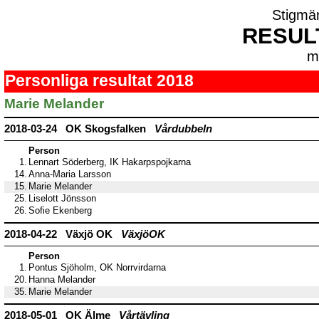
Stigmä
RESUL
m
Personliga resultat 2018
Marie Melander
2018-03-24 OK Skogsfalken
Vårdubbeln
Person
1.
Lennart Söderberg, IK Hakarpspojkarna
14.
Anna-Maria Larsson
15.
Marie Melander
25.
Liselott Jönsson
26.
Sofie Ekenberg
2018-04-22 Växjö OK
VäxjöOK
Person
1.
Pontus Sjöholm, OK Norrvirdarna
20.
Hanna Melander
35.
Marie Melander
2018-05-01 OK Älme
Vårtävling