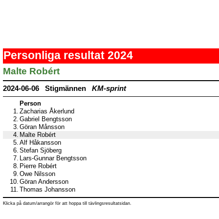
Personliga resultat 2024
Malte Robért
2024-06-06 Stigmännen
KM-sprint
Person
1.
Zacharias Åkerlund
2.
Gabriel Bengtsson
3.
Göran Månsson
4.
Malte Robért
5.
Alf Håkansson
6.
Stefan Sjöberg
7.
Lars-Gunnar Bengtsson
8.
Pierre Robért
9.
Owe Nilsson
10.
Göran Andersson
11.
Thomas Johansson
Klicka på datum/arrangör för att hoppa till tävlingsresultatsidan.