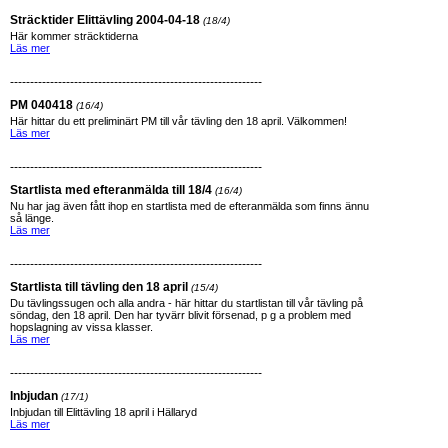
Sträcktider Elittävling 2004-04-18
(18/4)
Här kommer sträcktiderna
Läs mer
---------------------------------------------------------------
PM 040418
(16/4)
Här hittar du ett preliminärt PM till vår tävling den 18 april. Välkommen!
Läs mer
---------------------------------------------------------------
Startlista med efteranmälda till 18/4
(16/4)
Nu har jag även fått ihop en startlista med de efteranmälda som finns ännu
så länge.
Läs mer
---------------------------------------------------------------
Startlista till tävling den 18 april
(15/4)
Du tävlingssugen och alla andra - här hittar du startlistan till vår tävling på
söndag, den 18 april. Den har tyvärr blivit försenad, p g a problem med
hopslagning av vissa klasser.
Läs mer
---------------------------------------------------------------
Inbjudan
(17/1)
Inbjudan till Elittävling 18 april i Hällaryd
Läs mer